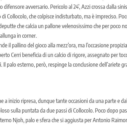
o difensore avversario. Pericolo al 24’, Azzi crossa dalla sinist
 di Collocolo, che colpisce indisturbato, ma è impreciso. Poc
ndeputte che calcia un pallone velenosissimo che per poco non
 allunga in corner.
e il pallino del gioco alla mezz’ora, ma l’occasione propizia
Alberto Cerri beneficia di un calcio di rigore, assegnato per t
i. Il palo esterno, però, respinge la conclusione dell’ariete 
a inizio ripresa, dunque tante occasioni da una parte e dall’
loso sulla puntata da due passi di Collocolo. Poco dopo pass
esterno Njoh, palo e sfera che si aggiusta per Antonio Raimo