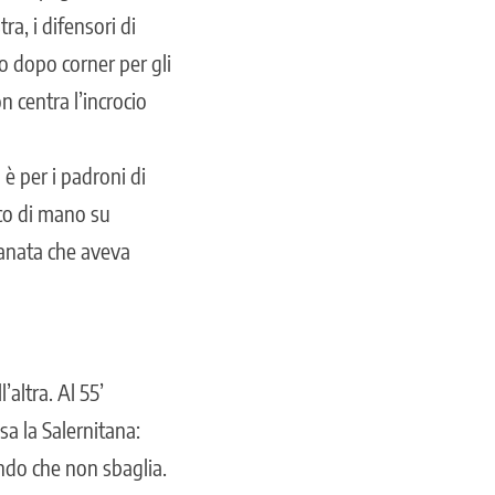
ra, i difensori di
o dopo corner per gli
 centra l’incrocio
 è per i padroni di
occo di mano su
granata che aveva
altra. Al 55’
a la Salernitana:
ndo che non sbaglia.