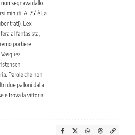
he non segnava dallo
i minuti. Al 75’ è La
entrati). L’ex
fera al fantasista,
tremo portiere
u Vasquez.
ristensen
ria. Parole che non
tri due palloni dalla
 e trova la vittoria