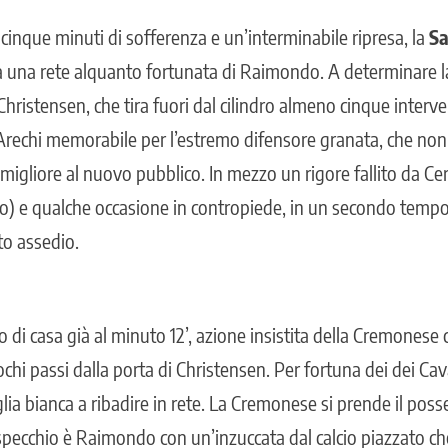
cinque minuti di sofferenza e un’interminabile ripresa, la
Sa
 a una rete alquanto fortunata di Raimondo. A determinare la
Christensen, che tira fuori dal cilindro almeno cinque interve
ll’Arechi memorabile per l’estremo difensore granata, che n
igliore al nuovo pubblico. In mezzo un rigore fallito da Cer
so) e qualche occasione in contropiede, in un secondo temp
to assedio.
co di casa già al minuto 12’, azione insistita della Cremonese 
ochi passi dalla porta di Christensen. Per fortuna dei dei Cav
a bianca a ribadire in rete. La Cremonese si prende il poss
specchio è Raimondo con un’inzuccata dal calcio piazzato che