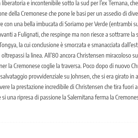
 liberatoria e incontenibile sotto la sud per l’ex Ternana, c
ne della Cremonese che pone le basi per un assedio di divers
e con una bella imbucata di Soriamo per Verde (entrambi sub
vanti a Fulignati, che respinge ma non riesce a sottrarre la s
Tongya, la cui conclusione è smorzata e smanacciata dall’es
 oltrepassi la linea. All’80 ancora Christensen miracoloso s
ner la Cremonese coglie la traversa. Poco dopo di nuovo Ch
salvataggio provvidenziale su Johnsen, che si era girato in a
ere la prestazione incredibile di Christensen che tira fuori al
 si una ripresa di passione la Salernitana ferma la Cremonese