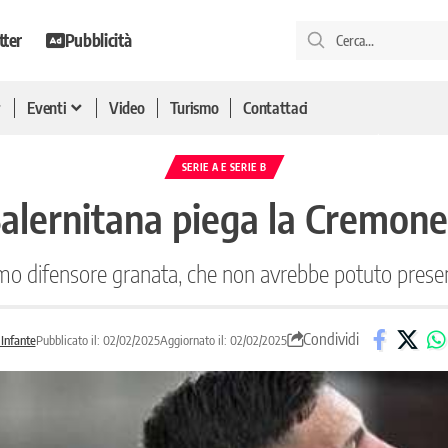
tter
Pubblicità
Eventi
Video
Turismo
Contattaci
SERIE A E SERIE B
 Salernitana piega la Cremon
emo difensore granata, che non avrebbe potuto prese
Condividi
Infante
Pubblicato il: 02/02/2025
Aggiornato il: 02/02/2025