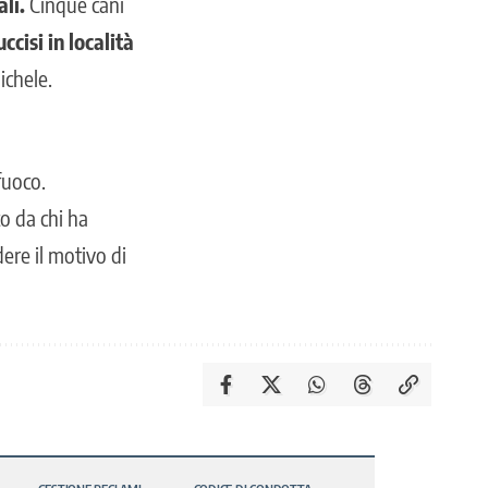
ali.
Cinque cani
cisi in località
ichele.
fuoco.
o da chi ha
ere il motivo di