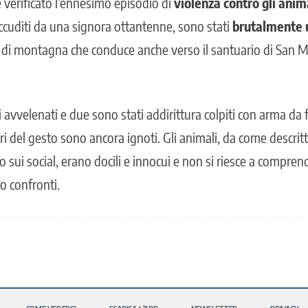
è verificato l’ennesimo episodio di
violenza contro gli anim
ccuditi da una signora ottantenne, sono stati
brutalmente uc
 di montagna che conduce anche verso il santuario di San M
i avvelenati e due sono stati addirittura colpiti con arma da 
i del gesto sono ancora ignoti. Gli animali, da come descritt
 sui social, erano docili e innocui e non si riesce a comprend
ro confronti.