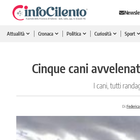
Newsle
Attualità
Cronaca
Politica
Curiosità
Sport
Cinque cani avvelenati
I cani, tutti rand
Di:
Federica