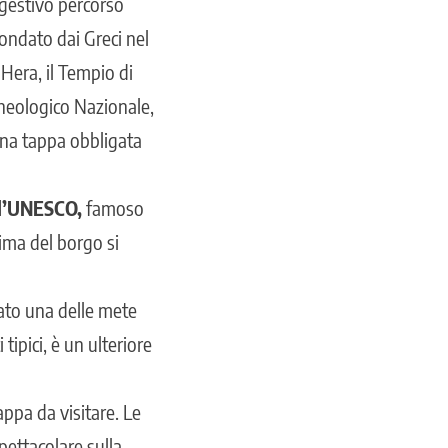
ggestivo percorso
ondato dai Greci nel
 Hera, il Tempio di
heologico Nazionale,
una tappa obbligata
all’UNESCO,
famoso
cima del borgo si
tato una delle mete
tipici, è un ulteriore
appa da visitare. Le
pettacolare sulla