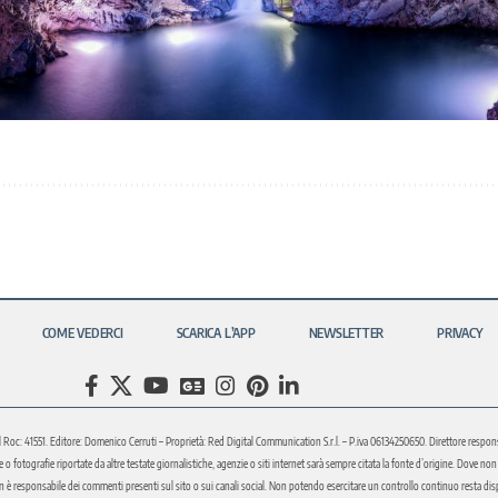
COME VEDERCI
SCARICA L’APP
NEWSLETTER
PRIVACY
l Roc: 41551. Editore: Domenico Cerruti – Proprietà: Red Digital Communication S.r.l. – P.iva 06134250650. Direttore respons
fotografie riportate da altre testate giornalistiche, agenzie o siti internet sarà sempre citata la fonte d’origine. Dove non sia
è responsabile dei commenti presenti sul sito o sui canali social. Non potendo esercitare un controllo continuo resta disponi