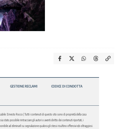
GESTIONE RECLAMI
CODICE DI CONDOTTA
abile: Ernesto Rocco | Tutti i contenuti di questo sito sono di proprietà della casa
 stato possibile rintracciare gli autori o aventi diritto dei contenuti riportati, i
bile ad eliminarli su segnalazione qualora gli stessi risultino offensivi e/o oltraggiosi.