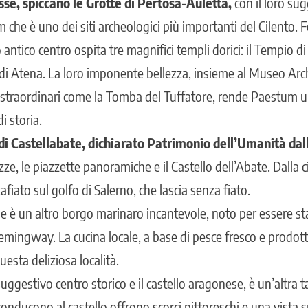
esse, spiccano le Grotte di Pertosa-Auletta,
con il loro su
che è uno dei siti archeologici più importanti del Cilento.
F
 antico centro ospita tre magnifici templi dorici: il Tempio di
di Atena. La loro imponente bellezza, insieme al Museo Arc
 straordinari come la Tomba del Tuffatore, rende Paestum 
i storia.
di Castellabate, dichiarato Patrimonio dell’Umanità d
uzze, le piazzette panoramiche e il Castello dell’Abate. Dalla 
iato sul golfo di Salerno, che lascia senza fiato.
che è un altro borgo marinaro incantevole, noto per essere s
emingway. La cucina locale, a base di pesce fresco e prodotti 
uesta deliziosa località.
suggestivo centro storico e il castello aragonese, è un’altra t
conducono al castello offrono scorci pittoreschi e una vista s