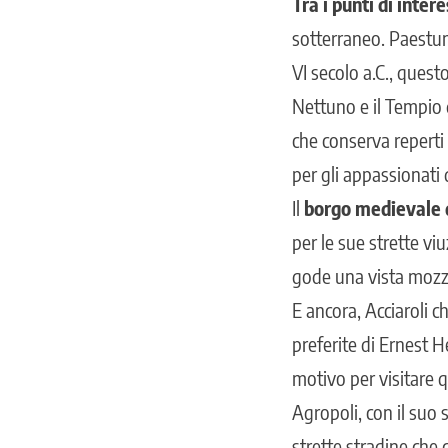
Tra i punti di inter
sotterraneo.
Paestum 
VI secolo a.C., questo
Nettuno e il Tempio 
che conserva reperti
per gli appassionati d
Il
borgo medievale 
per le sue strette vi
gode una vista mozzaf
E ancora, Acciaroli 
preferite di Ernest H
motivo per visitare q
Agropoli, con il suo 
strette stradine che 