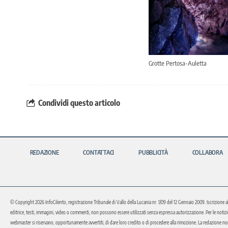
Grotte Pertosa-Auletta
Condividi questo articolo
REDAZIONE
CONTATTACI
PUBBLICITÀ
COLLABORA
© Copyright 2026 InfoCilento, registrazione Tribunale di Vallo della Lucania nr. 1/09 del 12 Gennaio 2009. Iscrizione a
editrice, testi, immagini, video o commenti, non possono essere utilizzati senza espressa autorizzazione. Per le notizie o 
webmaster si riservano, opportunamente avvertiti, di dare loro credito o di procedere alla rimozione. La redazione non 