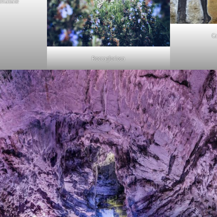
ellabate
Ca
Roccagloriosa