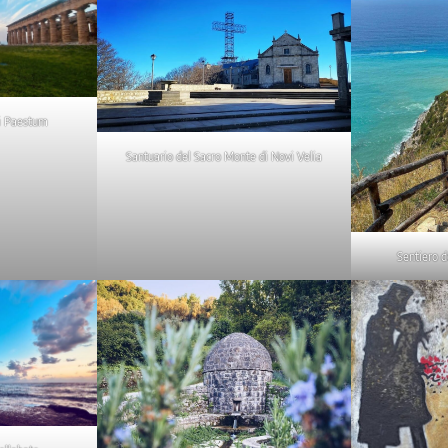
i Paestum
Santuario del Sacro Monte di Novi Velia
Sentiero d