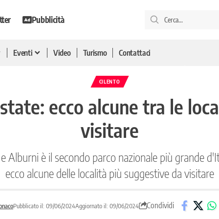
tter
Pubblicità
Eventi
Video
Turismo
Contattaci
CILENTO
’estate: ecco alcune tra le loc
visitare
o e Alburni è il secondo parco nazionale più grande d
ecco alcune delle località più suggestive da visitare
Condividi
onaco
Pubblicato il: 09/06/2024
Aggiornato il: 09/06/2024