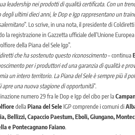
ua leadership nei prodotti di qualità certificata. Con un trend
o degli ultimi dieci anni, le Dop e Igp rappresentano un train
salernitano
”. Lo scrive, in una nota, il presidente di Coldirett
la registrazione in Gazzetta ufficiale dell’Unione Europea 
fiore della Piana del Sele Igp”.
diretti che ha sostenuto questo riconoscimento
– continua
B
oscimento per i produttori ed una garanzia di qualità e prov
a un intero territorio. La Piana del Sele è sempre più il po
 Si apre una nuova stagione di opportunità
”.
minazione numero 29 fra le Dop e Igp del cibo per la
Campan
lfiore
della
Piana del Sele
IGP comprende i comuni di
Alb
lia, Bellizzi, Capaccio Paestum, Eboli, Giungano, Monte
lla e Pontecagnano Faiano
.