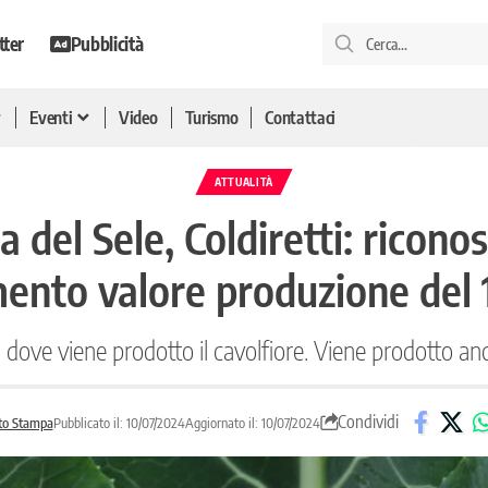
tter
Pubblicità
Eventi
Video
Turismo
Contattaci
ATTUALITÀ
a del Sele, Coldiretti: rico
ento valore produzione del
 dove viene prodotto il cavolfiore. Viene prodotto anc
Condividi
to Stampa
Pubblicato il: 10/07/2024
Aggiornato il: 10/07/2024