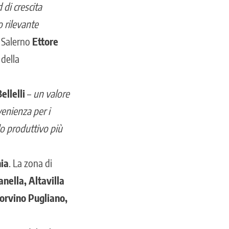
 di crescita
o rilevante
i Salerno
Ettore
della
ellelli
–
un valore
enienza per i
lo produttivo più
ia
. La zona di
anella, Altavilla
corvino Pugliano,