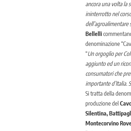
ancora una volta la s
ininterrotto nel cors
dell’agroalimentare 
Bellelli
commentando 
denominazione “Cavol
“
Un orgoglio per Col
aggiunto ed un ricon
consumatori che premi
importante d’Italia.
Si tratta della deno
produzione del
Cavo
Silentina, Battipag
Montecorvino Rove