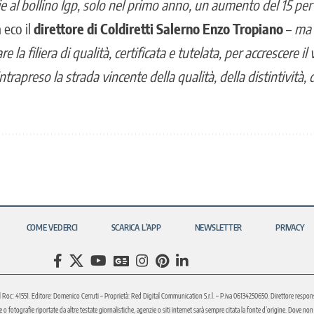
e al bollino Igp, solo nel primo anno, un aumento del 15 per
a eco il
direttore di Coldiretti Salerno
Enzo Tropiano
–
ma 
re la filiera di qualità, certificata e tutelata, per accrescere i
rapreso la strada vincente della qualità, della distintività, d
COME VEDERCI
SCARICA L’APP
NEWSLETTER
PRIVACY
l Roc: 41551. Editore: Domenico Cerruti – Proprietà: Red Digital Communication S.r.l. – P.iva 06134250650. Direttore respons
fotografie riportate da altre testate giornalistiche, agenzie o siti internet sarà sempre citata la fonte d’origine. Dove non sia