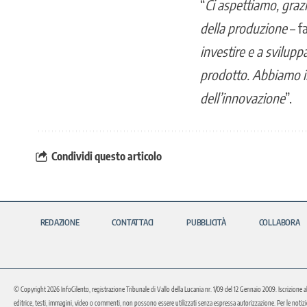
“
Ci aspettiamo, grazi
della produzione
– f
investire e a sviluppa
prodotto. Abbiamo int
dell’innovazione
”.
Condividi questo articolo
REDAZIONE
CONTATTACI
PUBBLICITÀ
COLLABORA
© Copyright 2026 InfoCilento, registrazione Tribunale di Vallo della Lucania nr. 1/09 del 12 Gennaio 2009. Iscrizione a
editrice, testi, immagini, video o commenti, non possono essere utilizzati senza espressa autorizzazione. Per le notizie o 