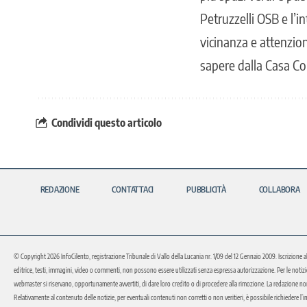
Petruzzelli OSB e l’i
vicinanza e attenzione
sapere dalla Casa Co
Condividi questo articolo
REDAZIONE
CONTATTACI
PUBBLICITÀ
COLLABORA
© Copyright 2026 InfoCilento, registrazione Tribunale di Vallo della Lucania nr. 1/09 del 12 Gennaio 2009. Iscrizione a
editrice, testi, immagini, video o commenti, non possono essere utilizzati senza espressa autorizzazione. Per le notizie o 
webmaster si riservano, opportunamente avvertiti, di dare loro credito o di procedere alla rimozione. La redazione non 
Relativamente al contenuto delle notizie, per eventuali contenuti non corretti o non veritieri, è possibile richiedere l’