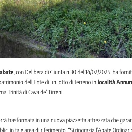
labate
, con Delibera di Giunta n.30 del 14/02/2025, ha forni
 patrimonio dell’Ente di un lotto di
terreno
in
località Annu
ma Trinità di Cava de’ Tirreni.
errà trasformata in una nuova piazzetta attrezzata che garan
blici in tale area di riferimento. “Si ringrazia l’Abate Ordina