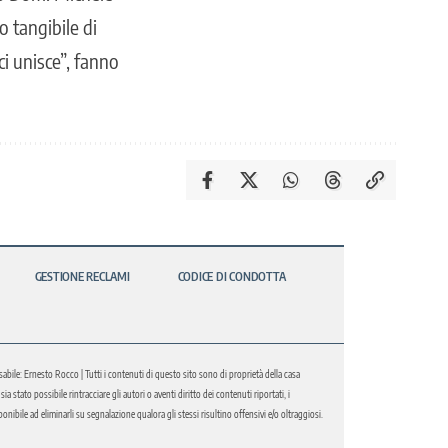
o tangibile di
ci unisce”, fanno
GESTIONE RECLAMI
CODICE DI CONDOTTA
abile: Ernesto Rocco | Tutti i contenuti di questo sito sono di proprietà della casa
 stato possibile rintracciare gli autori o aventi diritto dei contenuti riportati, i
bile ad eliminarli su segnalazione qualora gli stessi risultino offensivi e/o oltraggiosi.