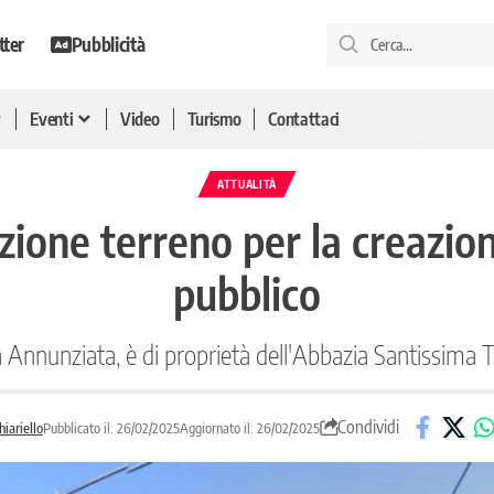
tter
Pubblicità
Eventi
Video
Turismo
Contattaci
ATTUALITÀ
izione terreno per la creazio
pubblico
ità Annunziata, è di proprietà dell'Abbazia Santissima T
Condividi
iariello
Pubblicato il: 26/02/2025
Aggiornato il: 26/02/2025