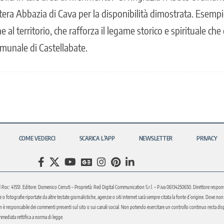
ntera Abbazia di Cava per la disponibilità dimostrata. Esempi
 al territorio, che rafforza il legame storico e spirituale che 
munale di Castellabate.
COME VEDERCI
SCARICA L’APP
NEWSLETTER
PRIVACY
l Roc: 41551. Editore: Domenico Cerruti – Proprietà: Red Digital Communication S.r.l. – P.iva 06134250650. Direttore respons
fotografie riportate da altre testate giornalistiche, agenzie o siti internet sarà sempre citata la fonte d’origine. Dove non sia
è responsabile dei commenti presenti sul sito o sui canali social. Non potendo esercitare un controllo continuo resta disponi
immediata rettifica a norma di legge.