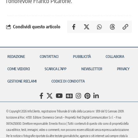
l’onorevole Franco Picarone.
Condividi questo articolo
REDAZIONE
CONTATTACI
PUBBLICITÀ
COLLABORA
COME VEDERCI
SCARICA L’APP
NEWSLETTER
PRIVACY
GESTIONE RECLAMI
CODICE DI CONDOTTA
© Copyright 2026 InfoCilento, registrazione Tribunale di Vallo della Lucania nr. 1/09 del 12 Gennaio 2009.
Iscrizione al Roc: 41551. Editore: Domenico Cerruti – Proprietà: Red Digital Communication S.r.l. – P.iva
06134250650. Direttore responsabile: Ernesto Rocco | Tutti i contenuti di questo sito sono di proprietà della
casa editrice, testi, immagini, video o commenti, non possono essere utilizzati senza espressa autorizzazione.
Per le notizie o fotografie riportate da altre testate giornalistiche, agenzie o siti internet sarà sempre citata la