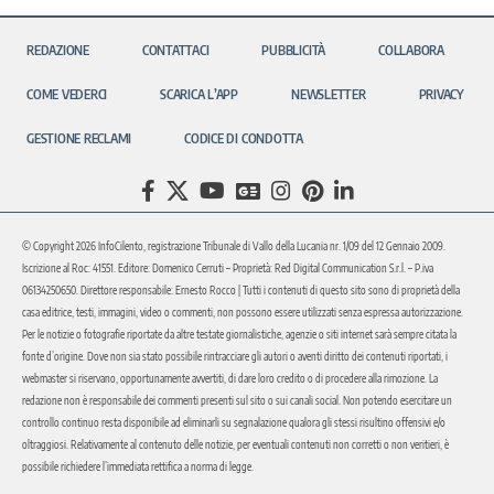
REDAZIONE
CONTATTACI
PUBBLICITÀ
COLLABORA
COME VEDERCI
SCARICA L’APP
NEWSLETTER
PRIVACY
GESTIONE RECLAMI
CODICE DI CONDOTTA
© Copyright 2026 InfoCilento, registrazione Tribunale di Vallo della Lucania nr. 1/09 del 12 Gennaio 2009.
Iscrizione al Roc: 41551. Editore: Domenico Cerruti – Proprietà: Red Digital Communication S.r.l. – P.iva
06134250650. Direttore responsabile: Ernesto Rocco | Tutti i contenuti di questo sito sono di proprietà della
casa editrice, testi, immagini, video o commenti, non possono essere utilizzati senza espressa autorizzazione.
Per le notizie o fotografie riportate da altre testate giornalistiche, agenzie o siti internet sarà sempre citata la
fonte d’origine. Dove non sia stato possibile rintracciare gli autori o aventi diritto dei contenuti riportati, i
webmaster si riservano, opportunamente avvertiti, di dare loro credito o di procedere alla rimozione. La
redazione non è responsabile dei commenti presenti sul sito o sui canali social. Non potendo esercitare un
controllo continuo resta disponibile ad eliminarli su segnalazione qualora gli stessi risultino offensivi e/o
oltraggiosi. Relativamente al contenuto delle notizie, per eventuali contenuti non corretti o non veritieri, è
possibile richiedere l’immediata rettifica a norma di legge.