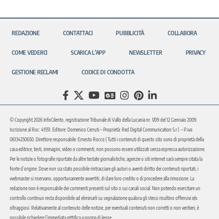
REDAZIONE
CONTATTACI
PUBBLICITÀ
COLLABORA
COME VEDERCI
SCARICA L’APP
NEWSLETTER
PRIVACY
GESTIONE RECLAMI
CODICE DI CONDOTTA
© Copyright 2026 InfoCilento, registrazione Tribunale di Vallo della Lucania nr. 1/09 del 12 Gennaio 2009.
Iscrizione al Roc: 41551. Editore: Domenico Cerruti – Proprietà: Red Digital Communication S.r.l. – P.iva
06134250650. Direttore responsabile: Ernesto Rocco | Tutti i contenuti di questo sito sono di proprietà della
casa editrice, testi, immagini, video o commenti, non possono essere utilizzati senza espressa autorizzazione.
Per le notizie o fotografie riportate da altre testate giornalistiche, agenzie o siti internet sarà sempre citata la
fonte d’origine. Dove non sia stato possibile rintracciare gli autori o aventi diritto dei contenuti riportati, i
webmaster si riservano, opportunamente avvertiti, di dare loro credito o di procedere alla rimozione. La
redazione non è responsabile dei commenti presenti sul sito o sui canali social. Non potendo esercitare un
controllo continuo resta disponibile ad eliminarli su segnalazione qualora gli stessi risultino offensivi e/o
oltraggiosi. Relativamente al contenuto delle notizie, per eventuali contenuti non corretti o non veritieri, è
possibile richiedere l’immediata rettifica a norma di legge.