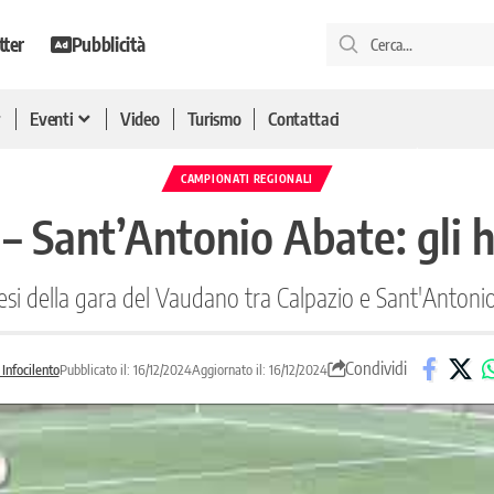
tter
Pubblicità
Eventi
Video
Turismo
Contattaci
CAMPIONATI REGIONALI
 – Sant’Antonio Abate: gli h
tesi della gara del Vaudano tra Calpazio e Sant'Antoni
Condividi
Infocilento
Pubblicato il: 16/12/2024
Aggiornato il: 16/12/2024