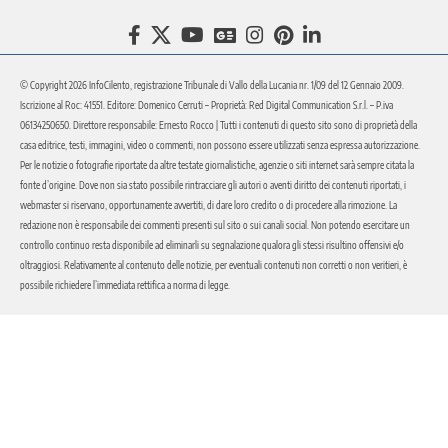
© Copyright 2026 InfoCilento, registrazione Tribunale di Vallo della Lucania nr. 1/09 del 12 Gennaio 2009.
Iscrizione al Roc: 41551. Editore: Domenico Cerruti – Proprietà: Red Digital Communication S.r.l. – P.iva
06134250650. Direttore responsabile: Ernesto Rocco | Tutti i contenuti di questo sito sono di proprietà della
casa editrice, testi, immagini, video o commenti, non possono essere utilizzati senza espressa autorizzazione.
Per le notizie o fotografie riportate da altre testate giornalistiche, agenzie o siti internet sarà sempre citata la
fonte d’origine. Dove non sia stato possibile rintracciare gli autori o aventi diritto dei contenuti riportati, i
webmaster si riservano, opportunamente avvertiti, di dare loro credito o di procedere alla rimozione. La
redazione non è responsabile dei commenti presenti sul sito o sui canali social. Non potendo esercitare un
controllo continuo resta disponibile ad eliminarli su segnalazione qualora gli stessi risultino offensivi e/o
oltraggiosi. Relativamente al contenuto delle notizie, per eventuali contenuti non corretti o non veritieri, è
possibile richiedere l’immediata rettifica a norma di legge.