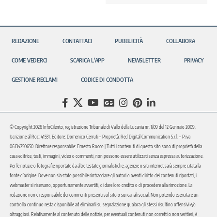
REDAZIONE
CONTATTACI
PUBBLICITÀ
COLLABORA
COME VEDERCI
SCARICA L’APP
NEWSLETTER
PRIVACY
GESTIONE RECLAMI
CODICE DI CONDOTTA
© Copyright 2026 InfoCilento, registrazione Tribunale di Vallo della Lucania nr. 1/09 del 12 Gennaio 2009.
Iscrizione al Roc: 41551. Editore: Domenico Cerruti – Proprietà: Red Digital Communication S.r.l. – P.iva
06134250650. Direttore responsabile: Ernesto Rocco | Tutti i contenuti di questo sito sono di proprietà della
casa editrice, testi, immagini, video o commenti, non possono essere utilizzati senza espressa autorizzazione.
Per le notizie o fotografie riportate da altre testate giornalistiche, agenzie o siti internet sarà sempre citata la
fonte d’origine. Dove non sia stato possibile rintracciare gli autori o aventi diritto dei contenuti riportati, i
webmaster si riservano, opportunamente avvertiti, di dare loro credito o di procedere alla rimozione. La
redazione non è responsabile dei commenti presenti sul sito o sui canali social. Non potendo esercitare un
controllo continuo resta disponibile ad eliminarli su segnalazione qualora gli stessi risultino offensivi e/o
oltraggiosi. Relativamente al contenuto delle notizie, per eventuali contenuti non corretti o non veritieri, è