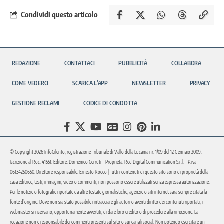
Condividi questo articolo
REDAZIONE
CONTATTACI
PUBBLICITÀ
COLLABORA
COME VEDERCI
SCARICA L’APP
NEWSLETTER
PRIVACY
GESTIONE RECLAMI
CODICE DI CONDOTTA
© Copyright 2026 InfoCilento, registrazione Tribunale di Vallo della Lucania nr. 1/09 del 12 Gennaio 2009.
Iscrizione al Roc: 41551. Editore: Domenico Cerruti – Proprietà: Red Digital Communication S.r.l. – P.iva
06134250650. Direttore responsabile: Ernesto Rocco | Tutti i contenuti di questo sito sono di proprietà della
casa editrice, testi, immagini, video o commenti, non possono essere utilizzati senza espressa autorizzazione.
Per le notizie o fotografie riportate da altre testate giornalistiche, agenzie o siti internet sarà sempre citata la
fonte d’origine. Dove non sia stato possibile rintracciare gli autori o aventi diritto dei contenuti riportati, i
webmaster si riservano, opportunamente avvertiti, di dare loro credito o di procedere alla rimozione. La
redazione non è responsabile dei commenti presenti sul sito o sui canali social. Non potendo esercitare un