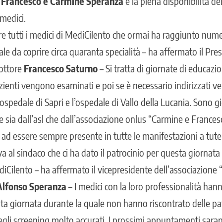
 Francesco e Carmine Speranza
e la piena disponibilità de
medici.
are tutti i medici di MediCilento che ormai ha raggiunto num
ale da coprire circa quaranta specialità – ha affermato il Pre
dottore
Francesco Saturno
– Si tratta di giornate di educazio
zienti vengono esaminati e poi se è necessario indirizzati vers
l’ospedale di Sapri e l’ospedale di Vallo della Lucania. Sono g
e sia dall’asl che dall’associazione onlus “Carmine e France
ad essere sempre presente in tutte le manifestazioni a tutel
a al sindaco che ci ha dato il patrocinio per questa giornata 
diCilento – ha affermato il vicepresidente dell’associazione
Alfonso Speranza
– I medici con la loro professionalità hann
ta giornata durante la quale non hanno riscontrato delle pat
degli screening molto accurati. I prossimi appuntamenti sara