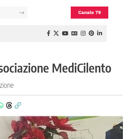
Canale 79
ssociazione MediCilento
azione