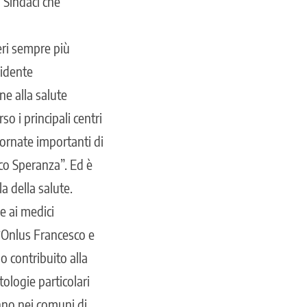
i Sindaci che
eri sempre più
sidente
ne alla salute
o i principali centri
iornate importanti di
sco Speranza”. Ed è
a della salute.
e ai medici
 “Onlus Francesco e
o contribuito alla
ologie particolari
nno nei comuni di