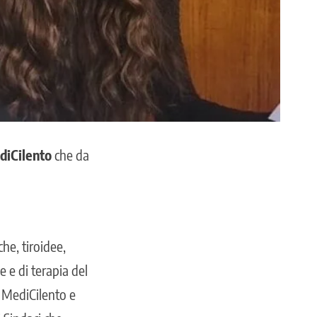
diCilento
che da
che, tiroidee,
 e di terapia del
e MediCilento e