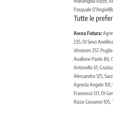
Mariangela Rizzo, R
Pasquale D’Angiolil
Tutte le prefe
Ascea Futura:
Agres
235, Di Sevo Anellina
Vincenzo 257, Puglia
Avallone Paolo 86, C
Antonello 61, Grazius
Alessandro 125, Sacc
Agresta Angelo 101, 
Francesco 121, Di Gen
Rizzo Giovanni 105, 