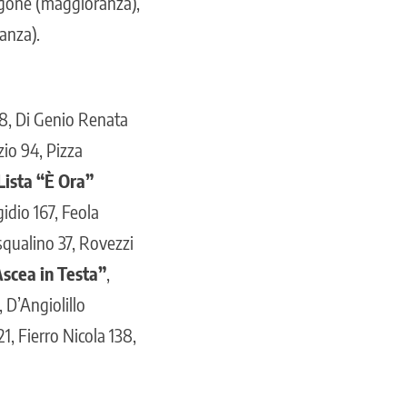
agone (maggioranza),
anza).
38, Di Genio Renata
zio 94, Pizza
Lista “È Ora”
idio 167, Feola
asqualino 37, Rovezzi
Ascea in Testa”
,
 D’Angiolillo
1, Fierro Nicola 138,