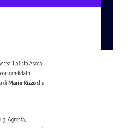
Ascea
. La lista Ascea
a con candidato
a di
Mario Rizzo
che
uigi Agresta,