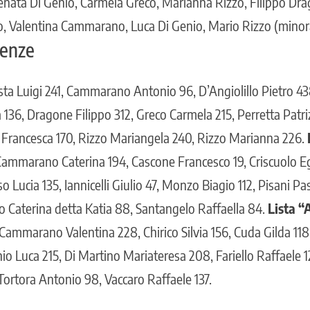
enata Di Genio, Carmela Greco, Marianna Rizzo, Filippo Dr
lo, Valentina Cammarano, Luca Di Genio, Mario Rizzo (minor
renze
ta Luigi 241, Cammarano Antonio 96, D’Angiolillo Pietro 4
 136, Dragone Filippo 312, Greco Carmela 215, Perretta Patri
 Francesca 170, Rizzo Mariangela 240, Rizzo Marianna 226.
ammarano Caterina 194, Cascone Francesco 19, Criscuolo Eg
o Lucia 135, Iannicelli Giulio 47, Monzo Biagio 112, Pisani P
o Caterina detta Katia 88, Santangelo Raffaella 84.
Lista “
Cammarano Valentina 228, Chirico Silvia 156, Cuda Gilda 118,
io Luca 215, Di Martino Mariateresa 208, Fariello Raffaele 12
Tortora Antonio 98, Vaccaro Raffaele 137.