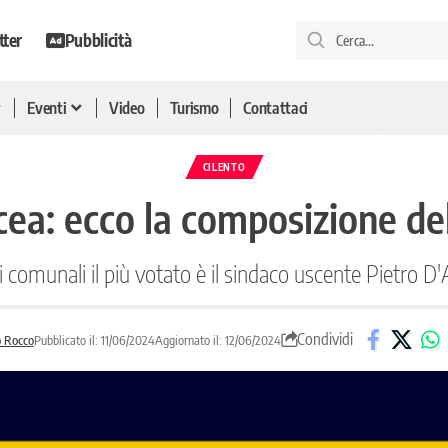
tter
Pubblicità
Eventi
Video
Turismo
Contattaci
CILENTO
cea: ecco la composizione de
ri comunali il più votato è il sindaco uscente Pietro D
Condividi
o Rocco
Pubblicato il: 11/06/2024
Aggiornato il: 12/06/2024