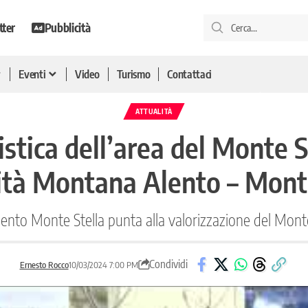
tter
Pubblicità
Eventi
Video
Turismo
Contattaci
ATTUALITÀ
istica dell’area del Monte St
tà Montana Alento – Monte
o Monte Stella punta alla valorizzazione del Monte S
Condividi
Ernesto Rocco
10/03/2024 7:00 PM