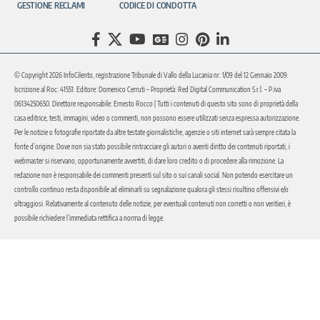
GESTIONE RECLAMI
CODICE DI CONDOTTA
© Copyright 2026 InfoCilento, registrazione Tribunale di Vallo della Lucania nr. 1/09 del 12 Gennaio 2009.
Iscrizione al Roc: 41551. Editore: Domenico Cerruti – Proprietà: Red Digital Communication S.r.l. – P.iva
06134250650. Direttore responsabile: Ernesto Rocco | Tutti i contenuti di questo sito sono di proprietà della
casa editrice, testi, immagini, video o commenti, non possono essere utilizzati senza espressa autorizzazione.
Per le notizie o fotografie riportate da altre testate giornalistiche, agenzie o siti internet sarà sempre citata la
fonte d’origine. Dove non sia stato possibile rintracciare gli autori o aventi diritto dei contenuti riportati, i
webmaster si riservano, opportunamente avvertiti, di dare loro credito o di procedere alla rimozione. La
redazione non è responsabile dei commenti presenti sul sito o sui canali social. Non potendo esercitare un
controllo continuo resta disponibile ad eliminarli su segnalazione qualora gli stessi risultino offensivi e/o
oltraggiosi. Relativamente al contenuto delle notizie, per eventuali contenuti non corretti o non veritieri, è
possibile richiedere l’immediata rettifica a norma di legge.