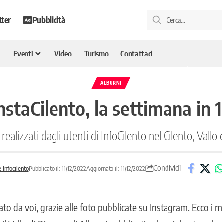
tter
Pubblicità
Eventi
Video
Turismo
Contattaci
ALBURNI
InstaCilento, la settimana in 1
realizzati dagli utenti di InfoCilento nel Cilento, Vallo 
Condividi
 Infocilento
Pubblicato il: 11/12/2022
Aggiornato il: 11/12/2022
ato da voi, grazie alle foto pubblicate su Instagram. Ecco i mi