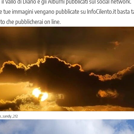
, il Vallo di Diano e gli Alburni pubblicati sul social network.
le tue immagini vengano pubblicate su InfoCilento.it basta ta
to che pubblicherai on line.
@b_sandy_212