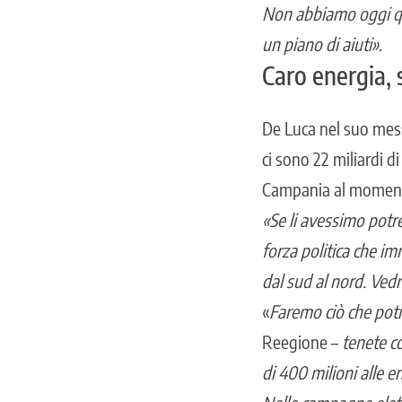
Non abbiamo oggi que
un piano di aiuti».
Caro energia, 
De Luca nel suo mess
ci sono 22 miliardi di
Campania al moment
«Se li avessimo potr
forza politica che i
dal sud al nord. Vedr
«
Faremo ciò che potr
Reegione –
tenete c
di 400 milioni alle e