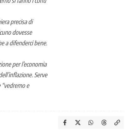
erno si fanno i conti
era precisa di
alcuno dovesse
e a difenderci bene.
zione per l’economia
dell’inflazione. Serve
ire “vedremo e