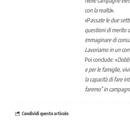
Nelle campagne eletto
con la realtà
».
«P
assate le due set
questioni di merito 
immaginare di consum
Lavoriamo in un conte
Poi conclude: «
Dobbi
e per le famiglie, viv
la capacità di fare in
faremo” in campagna e
Condividi questo articolo