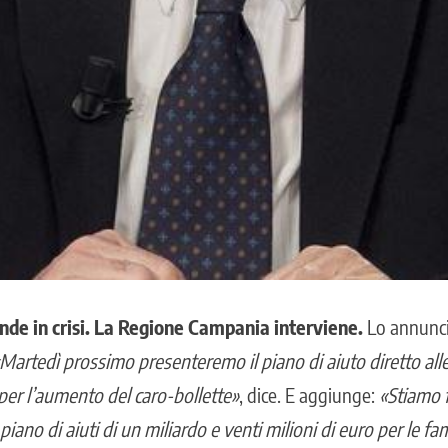
nde in crisi. La Regione Campania interviene.
Lo annunci
Martedì prossimo presenteremo il piano di aiuto diretto alle
 per l’aumento del caro-bollette»
, dice. E aggiunge:
«Stiamo 
piano di aiuti di un miliardo e venti milioni di euro per le fam