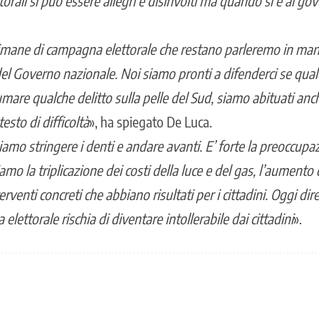
rali si può essere allegri e disinvolti ma quando si è al gov
timane di campagna elettorale che restano parleremo in mani
del Governo nazionale. Noi siamo pronti a difenderci se qu
are qualche delitto sulla pelle del Sud, siamo abituati anch
sto di difficoltà
», ha spiegato De Luca.
amo stringere i denti e andare avanti. E’ forte la preoccupa
iamo la triplicazione dei costi della luce e del gas, l’aumento 
terventi concreti che abbiano risultati per i cittadini. Oggi d
lettorale rischia di diventare intollerabile dai cittadini
».