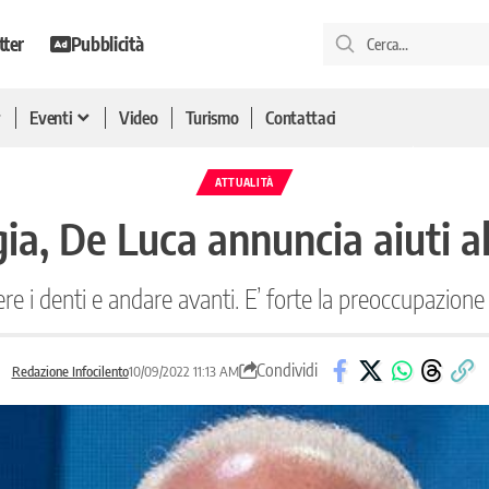
tter
Pubblicità
Eventi
Video
Turismo
Contattaci
ATTUALITÀ
ia, De Luca annuncia aiuti a
e i denti e andare avanti. E’ forte la preoccupazione 
Condividi
Redazione Infocilento
10/09/2022 11:13 AM