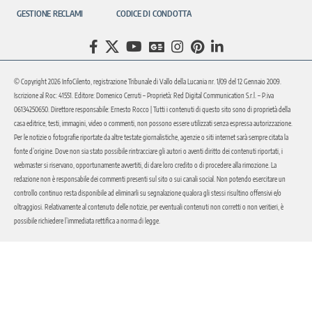
GESTIONE RECLAMI
CODICE DI CONDOTTA
© Copyright 2026 InfoCilento, registrazione Tribunale di Vallo della Lucania nr. 1/09 del 12 Gennaio 2009.
Iscrizione al Roc: 41551. Editore: Domenico Cerruti – Proprietà: Red Digital Communication S.r.l. – P.iva
06134250650. Direttore responsabile: Ernesto Rocco | Tutti i contenuti di questo sito sono di proprietà della
casa editrice, testi, immagini, video o commenti, non possono essere utilizzati senza espressa autorizzazione.
Per le notizie o fotografie riportate da altre testate giornalistiche, agenzie o siti internet sarà sempre citata la
fonte d’origine. Dove non sia stato possibile rintracciare gli autori o aventi diritto dei contenuti riportati, i
webmaster si riservano, opportunamente avvertiti, di dare loro credito o di procedere alla rimozione. La
redazione non è responsabile dei commenti presenti sul sito o sui canali social. Non potendo esercitare un
controllo continuo resta disponibile ad eliminarli su segnalazione qualora gli stessi risultino offensivi e/o
oltraggiosi. Relativamente al contenuto delle notizie, per eventuali contenuti non corretti o non veritieri, è
possibile richiedere l’immediata rettifica a norma di legge.