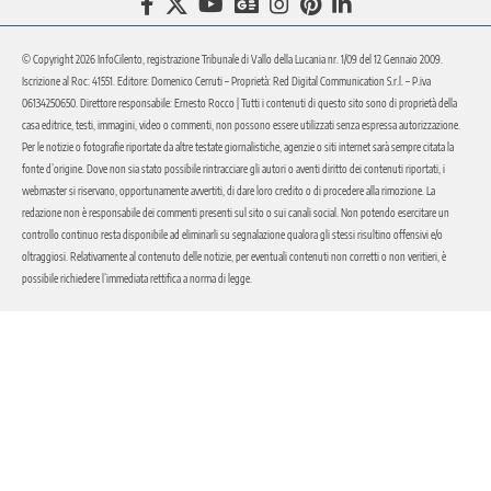
© Copyright 2026 InfoCilento, registrazione Tribunale di Vallo della Lucania nr. 1/09 del 12 Gennaio 2009.
Iscrizione al Roc: 41551. Editore: Domenico Cerruti – Proprietà: Red Digital Communication S.r.l. – P.iva
06134250650. Direttore responsabile: Ernesto Rocco | Tutti i contenuti di questo sito sono di proprietà della
casa editrice, testi, immagini, video o commenti, non possono essere utilizzati senza espressa autorizzazione.
Per le notizie o fotografie riportate da altre testate giornalistiche, agenzie o siti internet sarà sempre citata la
fonte d’origine. Dove non sia stato possibile rintracciare gli autori o aventi diritto dei contenuti riportati, i
webmaster si riservano, opportunamente avvertiti, di dare loro credito o di procedere alla rimozione. La
redazione non è responsabile dei commenti presenti sul sito o sui canali social. Non potendo esercitare un
controllo continuo resta disponibile ad eliminarli su segnalazione qualora gli stessi risultino offensivi e/o
oltraggiosi. Relativamente al contenuto delle notizie, per eventuali contenuti non corretti o non veritieri, è
possibile richiedere l’immediata rettifica a norma di legge.