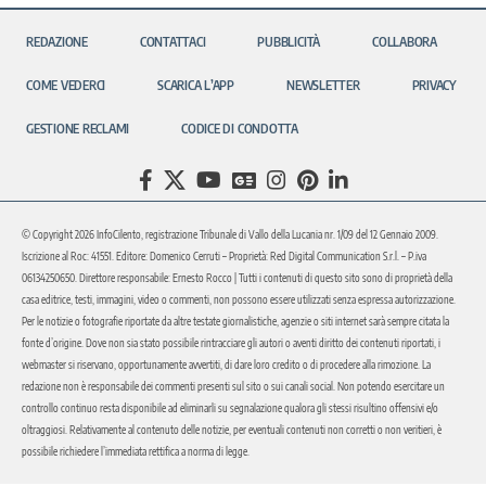
REDAZIONE
CONTATTACI
PUBBLICITÀ
COLLABORA
COME VEDERCI
SCARICA L’APP
NEWSLETTER
PRIVACY
GESTIONE RECLAMI
CODICE DI CONDOTTA
© Copyright 2026 InfoCilento, registrazione Tribunale di Vallo della Lucania nr. 1/09 del 12 Gennaio 2009.
Iscrizione al Roc: 41551. Editore: Domenico Cerruti – Proprietà: Red Digital Communication S.r.l. – P.iva
06134250650. Direttore responsabile: Ernesto Rocco | Tutti i contenuti di questo sito sono di proprietà della
casa editrice, testi, immagini, video o commenti, non possono essere utilizzati senza espressa autorizzazione.
Per le notizie o fotografie riportate da altre testate giornalistiche, agenzie o siti internet sarà sempre citata la
fonte d’origine. Dove non sia stato possibile rintracciare gli autori o aventi diritto dei contenuti riportati, i
webmaster si riservano, opportunamente avvertiti, di dare loro credito o di procedere alla rimozione. La
redazione non è responsabile dei commenti presenti sul sito o sui canali social. Non potendo esercitare un
controllo continuo resta disponibile ad eliminarli su segnalazione qualora gli stessi risultino offensivi e/o
oltraggiosi. Relativamente al contenuto delle notizie, per eventuali contenuti non corretti o non veritieri, è
possibile richiedere l’immediata rettifica a norma di legge.