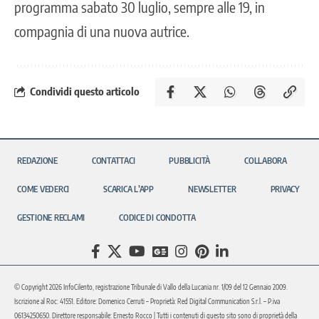
programma sabato 30 luglio, sempre alle 19, in
compagnia di una nuova autrice.
Condividi questo articolo
REDAZIONE
CONTATTACI
PUBBLICITÀ
COLLABORA
COME VEDERCI
SCARICA L’APP
NEWSLETTER
PRIVACY
GESTIONE RECLAMI
CODICE DI CONDOTTA
© Copyright 2026 InfoCilento, registrazione Tribunale di Vallo della Lucania nr. 1/09 del 12 Gennaio 2009.
Iscrizione al Roc: 41551. Editore: Domenico Cerruti – Proprietà: Red Digital Communication S.r.l. – P.iva
06134250650. Direttore responsabile: Ernesto Rocco | Tutti i contenuti di questo sito sono di proprietà della