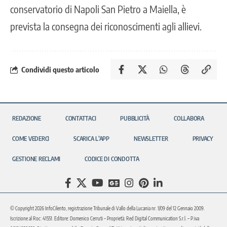
conservatorio di Napoli San Pietro a Maiella, è
prevista la consegna dei riconoscimenti agli allievi.
Condividi questo articolo
REDAZIONE
CONTATTACI
PUBBLICITÀ
COLLABORA
COME VEDERCI
SCARICA L’APP
NEWSLETTER
PRIVACY
GESTIONE RECLAMI
CODICE DI CONDOTTA
© Copyright 2026 InfoCilento, registrazione Tribunale di Vallo della Lucania nr. 1/09 del 12 Gennaio 2009.
Iscrizione al Roc: 41551. Editore: Domenico Cerruti – Proprietà: Red Digital Communication S.r.l. – P.iva