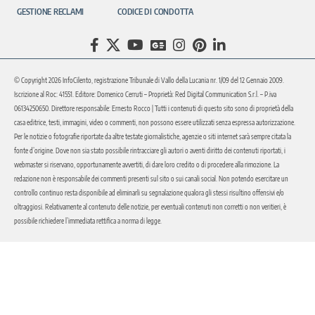
GESTIONE RECLAMI
CODICE DI CONDOTTA
© Copyright 2026 InfoCilento, registrazione Tribunale di Vallo della Lucania nr. 1/09 del 12 Gennaio 2009.
Iscrizione al Roc: 41551. Editore: Domenico Cerruti – Proprietà: Red Digital Communication S.r.l. – P.iva
06134250650. Direttore responsabile: Ernesto Rocco | Tutti i contenuti di questo sito sono di proprietà della
casa editrice, testi, immagini, video o commenti, non possono essere utilizzati senza espressa autorizzazione.
Per le notizie o fotografie riportate da altre testate giornalistiche, agenzie o siti internet sarà sempre citata la
fonte d’origine. Dove non sia stato possibile rintracciare gli autori o aventi diritto dei contenuti riportati, i
webmaster si riservano, opportunamente avvertiti, di dare loro credito o di procedere alla rimozione. La
redazione non è responsabile dei commenti presenti sul sito o sui canali social. Non potendo esercitare un
controllo continuo resta disponibile ad eliminarli su segnalazione qualora gli stessi risultino offensivi e/o
oltraggiosi. Relativamente al contenuto delle notizie, per eventuali contenuti non corretti o non veritieri, è
possibile richiedere l’immediata rettifica a norma di legge.