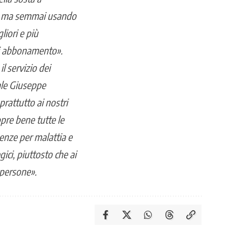
a, ma semmai usando
liori e più
 di abbonamento».
l servizio dei
ale Giuseppe
rattutto ai nostri
opre bene tutte le
enze per malattia e
ci, piuttosto che ai
 persone».