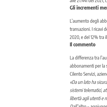
alle 21.441 del 2021
Gli incrementi men
L’aumento degli abbo
transazioni. I ricavi
2020, e del 12% tra il
Il commento
La differenza tra l’a
abbonamenti per la so
Cilento Servizi, azie
«Da un lato ha sicur
sistemi telematici, 
libertà agli utenti e 
Dall’altro – aggiunge