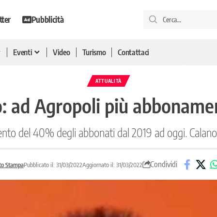
tter
Pubblicità
Eventi
Video
Turismo
Contattaci
ATTUALITÀ
: ad Agropoli più abbonamen
to del 40% degli abbonati dal 2019 ad oggi. Calano 
Condividi
to Stampa
Pubblicato il: 31/03/2022
Aggiornato il: 31/03/2022