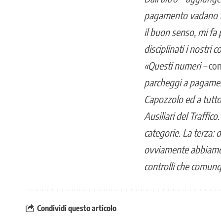
pagamento vadano fa
il buon senso, mi fa p
disciplinati i nostri
«Questi numeri –
co
parcheggi a pagament
Capozzolo ed a tutto
Ausiliari del Traffic
categorie. La terza:
ovviamente abbiamo d
controlli che comunq
Condividi questo articolo