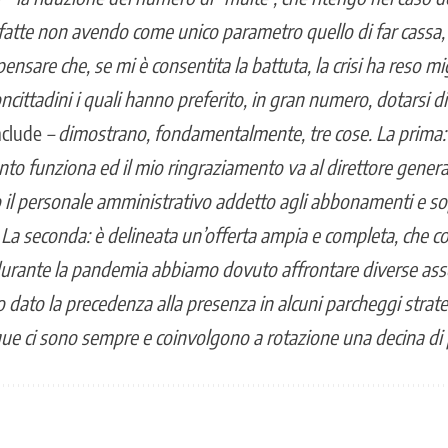
tte non avendo come unico parametro quello di far cass
ensare che, se mi è consentita la battuta, la crisi ha reso mig
 concittadini i quali hanno preferito, in gran numero, dotarsi
nclude
– dimostrano, fondamentalmente, tre cose. La prima: i
o funziona ed il mio ringraziamento va al direttore gener
 il personale amministrativo addetto agli abbonamenti e sop
o. La seconda: è delineata un’offerta ampia e completa, che c
 durante la pandemia abbiamo dovuto affrontare diverse ass
ato la precedenza alla presenza in alcuni parcheggi strategi
ue ci sono sempre e coinvolgono a rotazione una decina di