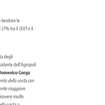
lievitare le
27% tra il 2021 e il
ia degli
sidente dell’Agropoli
Domenico Gorga
:
ento della sosta con
nsente maggiore
 ricevere multe.
ella sosta a