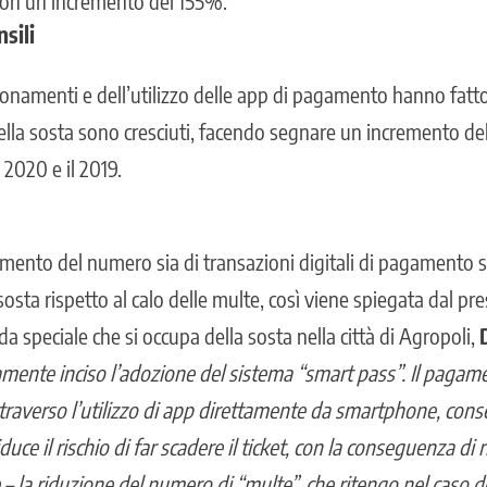
, con un incremento del 155%.
sili
namenti e dell’utilizzo delle app di pagamento hanno fatto 
 della sosta sono cresciuti, facendo segnare un incremento del 
 2020 e il 2019.
umento del numero sia di transazioni digitali di pagamento s
sta rispetto al calo delle multe, così viene spiegata dal pre
nda speciale che si occupa della sosta nella città di Agropoli,
amente inciso l’adozione del sistema “smart pass”. Il pagam
attraverso l’utilizzo di app direttamente da smartphone, co
riduce il rischio di far scadere il ticket, con la conseguenza di
 – la riduzione del numero di “multe”, che ritengo nel caso d