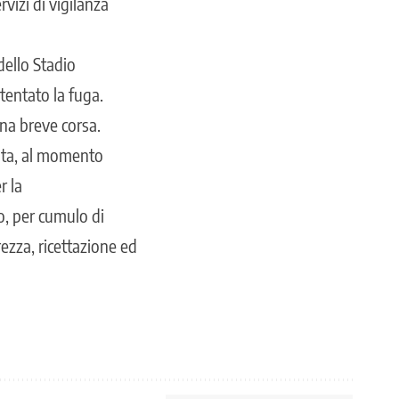
rvizi di vigilanza
 dello Stadio
tentato la fuga.
una breve corsa.
mata, al momento
r la
o, per cumulo di
rezza, ricettazione ed