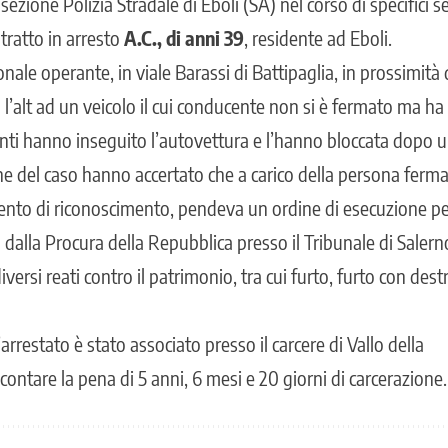
sezione Polizia Stradale di Eboli (SA) nel corso di specifici se
tratto in arresto
A.C., di anni 39
, residente ad Eboli.
sonale operante, in viale Barassi di Battipaglia, in prossimità
l’alt ad un veicolo il cui conducente non si è fermato ma ha 
ti hanno inseguito l’autovettura e l’hanno bloccata dopo 
che del caso hanno accertato che a carico della persona fer
nto di riconoscimento, pendeva un ordine di esecuzione pe
dalla Procura della Repubblica presso il Tribunale di Salern
versi reati contro il patrimonio, tra cui furto, furto con dest
 l’arrestato è stato associato presso il carcere di Vallo della
ontare la pena di 5 anni, 6 mesi e 20 giorni di carcerazione.