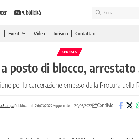
tter
Pubblicità
Eventi
Video
Turismo
Contattaci
CRONACA
a posto di blocco, arrestat
one per la carcerazione emesso dalla Procura della Re
Condividi
o Stampa
Pubblicato il: 26/03/2022
Aggiornato il: 26/03/2022