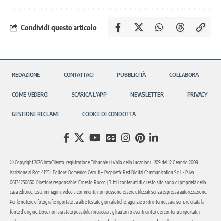
Condividi questo articolo
REDAZIONE
CONTATTACI
PUBBLICITÀ
COLLABORA
COME VEDERCI
SCARICA L’APP
NEWSLETTER
PRIVACY
GESTIONE RECLAMI
CODICE DI CONDOTTA
© Copyright 2026 InfoCilento, registrazione Tribunale di Vallo della Lucania nr. 1/09 del 12 Gennaio 2009.
Iscrizione al Roc: 41551. Editore: Domenico Cerruti – Proprietà: Red Digital Communication S.r.l. – P.iva
06134250650. Direttore responsabile: Ernesto Rocco | Tutti i contenuti di questo sito sono di proprietà della
casa editrice, testi, immagini, video o commenti, non possono essere utilizzati senza espressa autorizzazione.
Per le notizie o fotografie riportate da altre testate giornalistiche, agenzie o siti internet sarà sempre citata la
fonte d’origine. Dove non sia stato possibile rintracciare gli autori o aventi diritto dei contenuti riportati, i