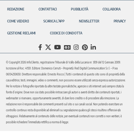
REDAZIONE
CONTATTACI
PUBBLICITÀ
COLLABORA
COME VEDERCI
SCARICA L’APP
NEWSLETTER
PRIVACY
GESTIONE RECLAMI
CODICE DI CONDOTTA
© Copyright 2026 InfoCilento, registrazione Tribunale di Vallo della Lucania nr. 1/09 del 12 Gennaio 2009.
Iscrizione al Roc: 41551. Editore: Domenico Cerruti – Proprietà: Red Digital Communication S.r.l. – P.iva
06134250650. Direttore responsabile: Ernesto Rocco | Tutti i contenuti di questo sito sono di proprietà della
casa editrice, testi, immagini, video o commenti, non possono essere utilizzati senza espressa autorizzazione.
Per le notizie o fotografie riportate da altre testate giornalistiche, agenzie o siti internet sarà sempre citata la
fonte d’origine. Dove non sia stato possibile rintracciare gli autori o aventi diritto dei contenuti riportati, i
webmaster si riservano, opportunamente avvertiti, di dare loro credito o di procedere alla rimozione. La
redazione non è responsabile dei commenti presenti sul sito o sui canali social. Non potendo esercitare un
controllo continuo resta disponibile ad eliminarli su segnalazione qualora gli stessi risultino offensivi e/o
oltraggiosi. Relativamente al contenuto delle notizie, per eventuali contenuti non corretti o non veritieri, è
possibile richiedere l’immediata rettifica a norma di legge.