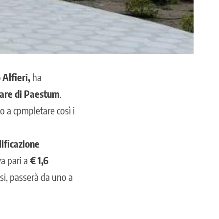
 Alfieri,
ha
re di Paestum
.
o a cpmpletare così i
lificazione
va pari a
€ 1,6
si, passerà da uno a