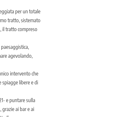
seggiata per un totale
primo tratto, sistemato
o, il tratto compreso
 paesaggistica,
omare agevolando,
unico intervento che
e spiagge libere e di
21- e puntare sulla
grazie ai bar e ai