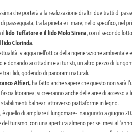
ima che porterà alla realizzazione di altri due tratti di pas
i di passeggiata, tra la pineta e il mare; nello specifico, nel 
 il
lido Tuffatore e il lido Molo Sirena
, con il secondo lott
l lido Clorinda
.
tualità, viaggia nell’ottica della rigenerazione ambientale e
o e donando ai cittadini e ai turisti, un altro pezzo di lung
 tra i lidi, godendo di panorami naturali.
ranco Alfieri,
ha fatto anche sapere che questo non sarà l’
 fascia litoranea; si creeranno anche delle aree di accesso all
 stabilimenti balneari attraverso piattaforme in legno.
e, è quello di ampliare il lungomare- inaugurato a giugno 20
del turismo, con una apertura almeno per sei mesi all’anno, 