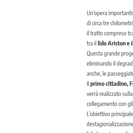
Un’opera importantiss
di circa tre chilometr
il tratto compreso tra
tra il
lido Ariston e i
Questa grande proget
eliminando il degrad
anche, le passeggiate
Il
primo cittadino, F
verrà realizzato sulla
collegamento con gli
L’obiettivo principal
destagionalizzazione 