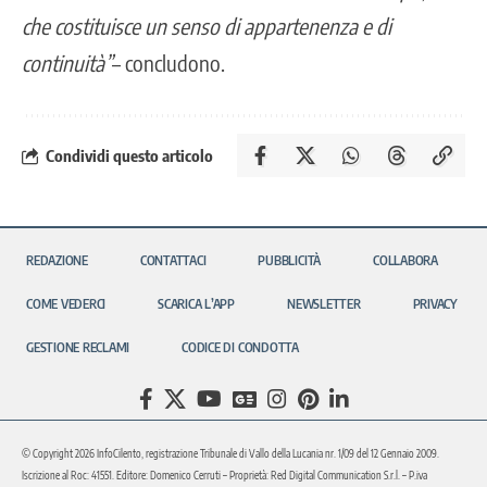
che costituisce un senso di appartenenza e di
continuità”
– concludono.
Condividi questo articolo
REDAZIONE
CONTATTACI
PUBBLICITÀ
COLLABORA
COME VEDERCI
SCARICA L’APP
NEWSLETTER
PRIVACY
GESTIONE RECLAMI
CODICE DI CONDOTTA
© Copyright 2026 InfoCilento, registrazione Tribunale di Vallo della Lucania nr. 1/09 del 12 Gennaio 2009.
Iscrizione al Roc: 41551. Editore: Domenico Cerruti – Proprietà: Red Digital Communication S.r.l. – P.iva