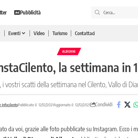
tter
Pubblicità
Eventi
Video
Turismo
Contattaci
ALBURNI
InstaCilento, la settimana in 1
, i vostri scatti della settimana nel Cilento, Vallo di Di
Condividi
 Infocilento
Pubblicato il: 12/12/2021
Aggiornato il: 12/12/2021
ato da voi, grazie alle foto pubblicate su Instagram. Ecco i mi