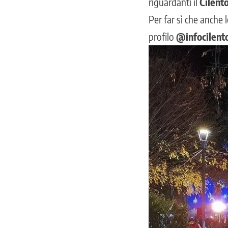
riguardanti il
Cilento
Per far sì che anche 
profilo
@infocilent