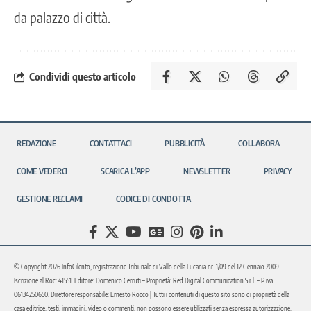
da palazzo di città.
Condividi questo articolo
REDAZIONE
CONTATTACI
PUBBLICITÀ
COLLABORA
COME VEDERCI
SCARICA L’APP
NEWSLETTER
PRIVACY
GESTIONE RECLAMI
CODICE DI CONDOTTA
© Copyright 2026 InfoCilento, registrazione Tribunale di Vallo della Lucania nr. 1/09 del 12 Gennaio 2009.
Iscrizione al Roc: 41551. Editore: Domenico Cerruti – Proprietà: Red Digital Communication S.r.l. – P.iva
06134250650. Direttore responsabile: Ernesto Rocco | Tutti i contenuti di questo sito sono di proprietà della
casa editrice, testi, immagini, video o commenti, non possono essere utilizzati senza espressa autorizzazione.