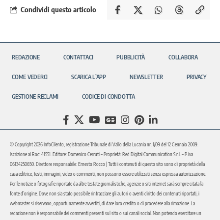
Condividi questo articolo
REDAZIONE
CONTATTACI
PUBBLICITÀ
COLLABORA
COME VEDERCI
SCARICA L’APP
NEWSLETTER
PRIVACY
GESTIONE RECLAMI
CODICE DI CONDOTTA
© Copyright 2026 InfoCilento, registrazione Tribunale di Vallo della Lucania nr. 1/09 del 12 Gennaio 2009.
Iscrizione al Roc: 41551. Editore: Domenico Cerruti – Proprietà: Red Digital Communication S.r.l. – P.iva
06134250650. Direttore responsabile: Ernesto Rocco | Tutti i contenuti di questo sito sono di proprietà della
casa editrice, testi, immagini, video o commenti, non possono essere utilizzati senza espressa autorizzazione.
Per le notizie o fotografie riportate da altre testate giornalistiche, agenzie o siti internet sarà sempre citata la
fonte d’origine. Dove non sia stato possibile rintracciare gli autori o aventi diritto dei contenuti riportati, i
webmaster si riservano, opportunamente avvertiti, di dare loro credito o di procedere alla rimozione. La
redazione non è responsabile dei commenti presenti sul sito o sui canali social. Non potendo esercitare un