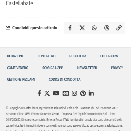
Castellabate.
Condividi questo articolo
REDAZIONE
CONTATTACI
PUBBLICITÀ
COLLABORA
COME VEDERCI
SCARICA L’APP
NEWSLETTER
PRIVACY
GESTIONE RECLAMI
CODICE DI CONDOTTA
© Copyright 2026 InfoCilento, registrazione Tribunale di Vallo della Lucania nr. 1/09 del 12 Gennaio 2009.
Iscrizione al Roc: 41551. Editore: Domenico Cerruti – Proprietà: Red Digital Communication S.r.l. – P.iva
06134250650. Direttore responsabile: Ernesto Rocco | Tutti i contenuti di questo sito sono di proprietà della
casa editrice, testi, immagini, video o commenti, non possono essere utilizzati senza espressa autorizzazione.