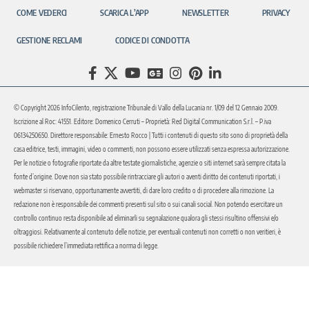
COME VEDERCI
SCARICA L’APP
NEWSLETTER
PRIVACY
GESTIONE RECLAMI
CODICE DI CONDOTTA
© Copyright 2026 InfoCilento, registrazione Tribunale di Vallo della Lucania nr. 1/09 del 12 Gennaio 2009.
Iscrizione al Roc: 41551. Editore: Domenico Cerruti – Proprietà: Red Digital Communication S.r.l. – P.iva
06134250650. Direttore responsabile: Ernesto Rocco | Tutti i contenuti di questo sito sono di proprietà della
casa editrice, testi, immagini, video o commenti, non possono essere utilizzati senza espressa autorizzazione.
Per le notizie o fotografie riportate da altre testate giornalistiche, agenzie o siti internet sarà sempre citata la
fonte d’origine. Dove non sia stato possibile rintracciare gli autori o aventi diritto dei contenuti riportati, i
webmaster si riservano, opportunamente avvertiti, di dare loro credito o di procedere alla rimozione. La
redazione non è responsabile dei commenti presenti sul sito o sui canali social. Non potendo esercitare un
controllo continuo resta disponibile ad eliminarli su segnalazione qualora gli stessi risultino offensivi e/o
oltraggiosi. Relativamente al contenuto delle notizie, per eventuali contenuti non corretti o non veritieri, è
possibile richiedere l’immediata rettifica a norma di legge.