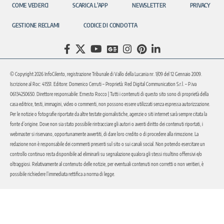
COME VEDERCI
SCARICA L’APP
NEWSLETTER
PRIVACY
GESTIONE RECLAMI
CODICE DI CONDOTTA
© Copyright 2026 InfoCilento, registrazione Tribunale di Vallo della Lucania nr. 1/09 del 12 Gennaio 2009.
Iscrizione al Roc: 41551. Editore: Domenico Cerruti – Proprietà: Red Digital Communication S.r.l. – P.iva
06134250650. Direttore responsabile: Ernesto Rocco | Tutti i contenuti di questo sito sono di proprietà della
casa editrice, testi, immagini, video o commenti, non possono essere utilizzati senza espressa autorizzazione.
Per le notizie o fotografie riportate da altre testate giornalistiche, agenzie o siti internet sarà sempre citata la
fonte d’origine. Dove non sia stato possibile rintracciare gli autori o aventi diritto dei contenuti riportati, i
webmaster si riservano, opportunamente avvertiti, di dare loro credito o di procedere alla rimozione. La
redazione non è responsabile dei commenti presenti sul sito o sui canali social. Non potendo esercitare un
controllo continuo resta disponibile ad eliminarli su segnalazione qualora gli stessi risultino offensivi e/o
oltraggiosi. Relativamente al contenuto delle notizie, per eventuali contenuti non corretti o non veritieri, è
possibile richiedere l’immediata rettifica a norma di legge.