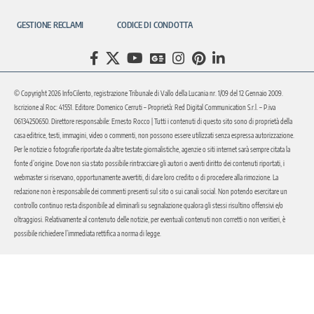
GESTIONE RECLAMI
CODICE DI CONDOTTA
© Copyright 2026 InfoCilento, registrazione Tribunale di Vallo della Lucania nr. 1/09 del 12 Gennaio 2009.
Iscrizione al Roc: 41551. Editore: Domenico Cerruti – Proprietà: Red Digital Communication S.r.l. – P.iva
06134250650. Direttore responsabile: Ernesto Rocco | Tutti i contenuti di questo sito sono di proprietà della
casa editrice, testi, immagini, video o commenti, non possono essere utilizzati senza espressa autorizzazione.
Per le notizie o fotografie riportate da altre testate giornalistiche, agenzie o siti internet sarà sempre citata la
fonte d’origine. Dove non sia stato possibile rintracciare gli autori o aventi diritto dei contenuti riportati, i
webmaster si riservano, opportunamente avvertiti, di dare loro credito o di procedere alla rimozione. La
redazione non è responsabile dei commenti presenti sul sito o sui canali social. Non potendo esercitare un
controllo continuo resta disponibile ad eliminarli su segnalazione qualora gli stessi risultino offensivi e/o
oltraggiosi. Relativamente al contenuto delle notizie, per eventuali contenuti non corretti o non veritieri, è
possibile richiedere l’immediata rettifica a norma di legge.