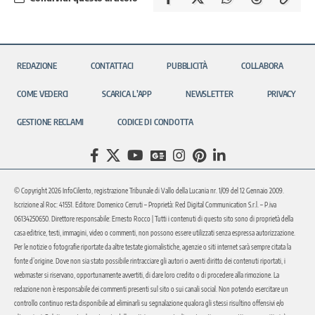
REDAZIONE
CONTATTACI
PUBBLICITÀ
COLLABORA
COME VEDERCI
SCARICA L’APP
NEWSLETTER
PRIVACY
GESTIONE RECLAMI
CODICE DI CONDOTTA
© Copyright 2026 InfoCilento, registrazione Tribunale di Vallo della Lucania nr. 1/09 del 12 Gennaio 2009.
Iscrizione al Roc: 41551. Editore: Domenico Cerruti – Proprietà: Red Digital Communication S.r.l. – P.iva
06134250650. Direttore responsabile: Ernesto Rocco | Tutti i contenuti di questo sito sono di proprietà della
casa editrice, testi, immagini, video o commenti, non possono essere utilizzati senza espressa autorizzazione.
Per le notizie o fotografie riportate da altre testate giornalistiche, agenzie o siti internet sarà sempre citata la
fonte d’origine. Dove non sia stato possibile rintracciare gli autori o aventi diritto dei contenuti riportati, i
webmaster si riservano, opportunamente avvertiti, di dare loro credito o di procedere alla rimozione. La
redazione non è responsabile dei commenti presenti sul sito o sui canali social. Non potendo esercitare un
controllo continuo resta disponibile ad eliminarli su segnalazione qualora gli stessi risultino offensivi e/o