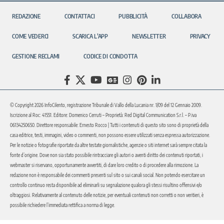
REDAZIONE
CONTATTACI
PUBBLICITÀ
COLLABORA
COME VEDERCI
SCARICA L’APP
NEWSLETTER
PRIVACY
GESTIONE RECLAMI
CODICE DI CONDOTTA
© Copyright 2026 InfoCilento, registrazione Tribunale di Vallo della Lucania nr. 1/09 del 12 Gennaio 2009.
Iscrizione al Roc: 41551. Editore: Domenico Cerruti – Proprietà: Red Digital Communication S.r.l. – P.iva
06134250650. Direttore responsabile: Ernesto Rocco | Tutti i contenuti di questo sito sono di proprietà della
casa editrice, testi, immagini, video o commenti, non possono essere utilizzati senza espressa autorizzazione.
Per le notizie o fotografie riportate da altre testate giornalistiche, agenzie o siti internet sarà sempre citata la
fonte d’origine. Dove non sia stato possibile rintracciare gli autori o aventi diritto dei contenuti riportati, i
webmaster si riservano, opportunamente avvertiti, di dare loro credito o di procedere alla rimozione. La
redazione non è responsabile dei commenti presenti sul sito o sui canali social. Non potendo esercitare un
controllo continuo resta disponibile ad eliminarli su segnalazione qualora gli stessi risultino offensivi e/o
oltraggiosi. Relativamente al contenuto delle notizie, per eventuali contenuti non corretti o non veritieri, è
possibile richiedere l’immediata rettifica a norma di legge.