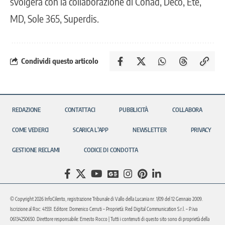
svolgerà con la collaborazione di Conad, Decò, Eté,
MD, Sole 365, Superdis.
Condividi questo articolo
REDAZIONE
CONTATTACI
PUBBLICITÀ
COLLABORA
COME VEDERCI
SCARICA L’APP
NEWSLETTER
PRIVACY
GESTIONE RECLAMI
CODICE DI CONDOTTA
© Copyright 2026 InfoCilento, registrazione Tribunale di Vallo della Lucania nr. 1/09 del 12 Gennaio 2009.
Iscrizione al Roc: 41551. Editore: Domenico Cerruti – Proprietà: Red Digital Communication S.r.l. – P.iva
06134250650. Direttore responsabile: Ernesto Rocco | Tutti i contenuti di questo sito sono di proprietà della