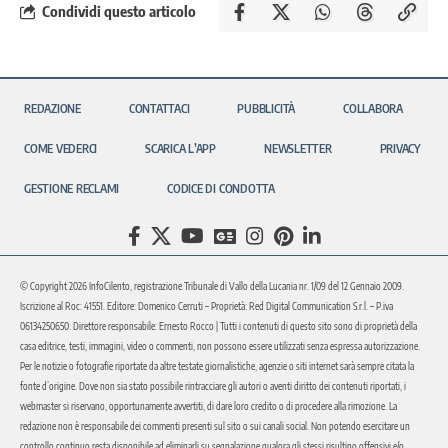
Condividi questo articolo
REDAZIONE
CONTATTACI
PUBBLICITÀ
COLLABORA
COME VEDERCI
SCARICA L’APP
NEWSLETTER
PRIVACY
GESTIONE RECLAMI
CODICE DI CONDOTTA
© Copyright 2026 InfoCilento, registrazione Tribunale di Vallo della Lucania nr. 1/09 del 12 Gennaio 2009.
Iscrizione al Roc: 41551. Editore: Domenico Cerruti – Proprietà: Red Digital Communication S.r.l. – P.iva
06134250650. Direttore responsabile: Ernesto Rocco | Tutti i contenuti di questo sito sono di proprietà della
casa editrice, testi, immagini, video o commenti, non possono essere utilizzati senza espressa autorizzazione.
Per le notizie o fotografie riportate da altre testate giornalistiche, agenzie o siti internet sarà sempre citata la
fonte d’origine. Dove non sia stato possibile rintracciare gli autori o aventi diritto dei contenuti riportati, i
webmaster si riservano, opportunamente avvertiti, di dare loro credito o di procedere alla rimozione. La
redazione non è responsabile dei commenti presenti sul sito o sui canali social. Non potendo esercitare un
controllo continuo resta disponibile ad eliminarli su segnalazione qualora gli stessi risultino offensivi e/o