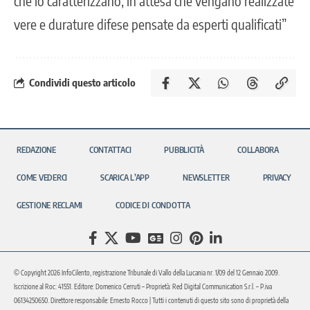
che lo caratterizzano, in attesa che vengano realizzate
vere e durature difese pensate da esperti qualificati”
Condividi questo articolo
REDAZIONE
CONTATTACI
PUBBLICITÀ
COLLABORA
COME VEDERCI
SCARICA L’APP
NEWSLETTER
PRIVACY
GESTIONE RECLAMI
CODICE DI CONDOTTA
© Copyright 2026 InfoCilento, registrazione Tribunale di Vallo della Lucania nr. 1/09 del 12 Gennaio 2009.
Iscrizione al Roc: 41551. Editore: Domenico Cerruti – Proprietà: Red Digital Communication S.r.l. – P.iva
06134250650. Direttore responsabile: Ernesto Rocco | Tutti i contenuti di questo sito sono di proprietà della