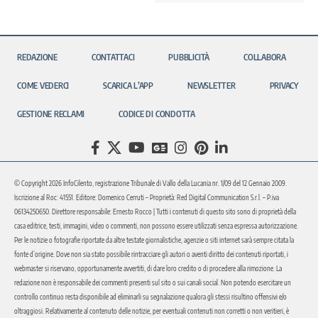
REDAZIONE
CONTATTACI
PUBBLICITÀ
COLLABORA
COME VEDERCI
SCARICA L’APP
NEWSLETTER
PRIVACY
GESTIONE RECLAMI
CODICE DI CONDOTTA
© Copyright 2026 InfoCilento, registrazione Tribunale di Vallo della Lucania nr. 1/09 del 12 Gennaio 2009.
Iscrizione al Roc: 41551. Editore: Domenico Cerruti – Proprietà: Red Digital Communication S.r.l. – P.iva
06134250650. Direttore responsabile: Ernesto Rocco | Tutti i contenuti di questo sito sono di proprietà della
casa editrice, testi, immagini, video o commenti, non possono essere utilizzati senza espressa autorizzazione.
Per le notizie o fotografie riportate da altre testate giornalistiche, agenzie o siti internet sarà sempre citata la
fonte d’origine. Dove non sia stato possibile rintracciare gli autori o aventi diritto dei contenuti riportati, i
webmaster si riservano, opportunamente avvertiti, di dare loro credito o di procedere alla rimozione. La
redazione non è responsabile dei commenti presenti sul sito o sui canali social. Non potendo esercitare un
controllo continuo resta disponibile ad eliminarli su segnalazione qualora gli stessi risultino offensivi e/o
oltraggiosi. Relativamente al contenuto delle notizie, per eventuali contenuti non corretti o non veritieri, è