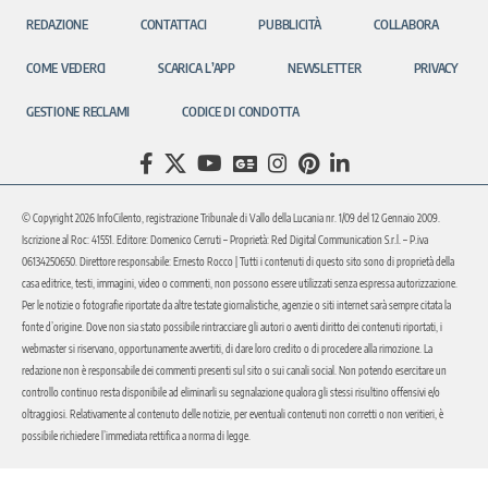
REDAZIONE
CONTATTACI
PUBBLICITÀ
COLLABORA
COME VEDERCI
SCARICA L’APP
NEWSLETTER
PRIVACY
GESTIONE RECLAMI
CODICE DI CONDOTTA
© Copyright 2026 InfoCilento, registrazione Tribunale di Vallo della Lucania nr. 1/09 del 12 Gennaio 2009.
Iscrizione al Roc: 41551. Editore: Domenico Cerruti – Proprietà: Red Digital Communication S.r.l. – P.iva
06134250650. Direttore responsabile: Ernesto Rocco | Tutti i contenuti di questo sito sono di proprietà della
casa editrice, testi, immagini, video o commenti, non possono essere utilizzati senza espressa autorizzazione.
Per le notizie o fotografie riportate da altre testate giornalistiche, agenzie o siti internet sarà sempre citata la
fonte d’origine. Dove non sia stato possibile rintracciare gli autori o aventi diritto dei contenuti riportati, i
webmaster si riservano, opportunamente avvertiti, di dare loro credito o di procedere alla rimozione. La
redazione non è responsabile dei commenti presenti sul sito o sui canali social. Non potendo esercitare un
controllo continuo resta disponibile ad eliminarli su segnalazione qualora gli stessi risultino offensivi e/o
oltraggiosi. Relativamente al contenuto delle notizie, per eventuali contenuti non corretti o non veritieri, è
possibile richiedere l’immediata rettifica a norma di legge.