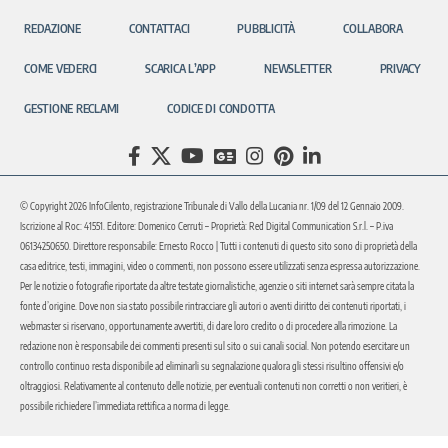
REDAZIONE
CONTATTACI
PUBBLICITÀ
COLLABORA
COME VEDERCI
SCARICA L’APP
NEWSLETTER
PRIVACY
GESTIONE RECLAMI
CODICE DI CONDOTTA
© Copyright 2026 InfoCilento, registrazione Tribunale di Vallo della Lucania nr. 1/09 del 12 Gennaio 2009.
Iscrizione al Roc: 41551. Editore: Domenico Cerruti – Proprietà: Red Digital Communication S.r.l. – P.iva
06134250650. Direttore responsabile: Ernesto Rocco | Tutti i contenuti di questo sito sono di proprietà della
casa editrice, testi, immagini, video o commenti, non possono essere utilizzati senza espressa autorizzazione.
Per le notizie o fotografie riportate da altre testate giornalistiche, agenzie o siti internet sarà sempre citata la
fonte d’origine. Dove non sia stato possibile rintracciare gli autori o aventi diritto dei contenuti riportati, i
webmaster si riservano, opportunamente avvertiti, di dare loro credito o di procedere alla rimozione. La
redazione non è responsabile dei commenti presenti sul sito o sui canali social. Non potendo esercitare un
controllo continuo resta disponibile ad eliminarli su segnalazione qualora gli stessi risultino offensivi e/o
oltraggiosi. Relativamente al contenuto delle notizie, per eventuali contenuti non corretti o non veritieri, è
possibile richiedere l’immediata rettifica a norma di legge.