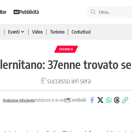
tter
Pubblicità
Eventi
Video
Turismo
Contattaci
CRONACA
ernitano: 37enne trovato sen
E' successo ieri sera
Condividi
Redazione Infocilento
05/10/2020 8:39 AM