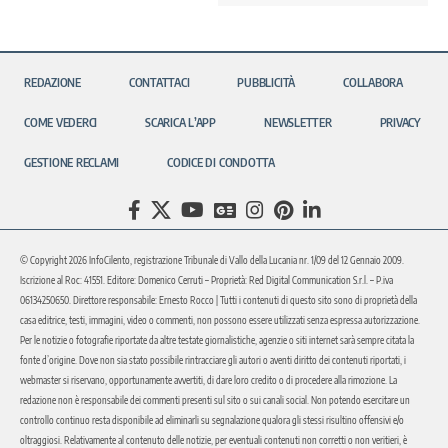
REDAZIONE
CONTATTACI
PUBBLICITÀ
COLLABORA
COME VEDERCI
SCARICA L’APP
NEWSLETTER
PRIVACY
GESTIONE RECLAMI
CODICE DI CONDOTTA
© Copyright 2026 InfoCilento, registrazione Tribunale di Vallo della Lucania nr. 1/09 del 12 Gennaio 2009.
Iscrizione al Roc: 41551. Editore: Domenico Cerruti – Proprietà: Red Digital Communication S.r.l. – P.iva
06134250650. Direttore responsabile: Ernesto Rocco | Tutti i contenuti di questo sito sono di proprietà della
casa editrice, testi, immagini, video o commenti, non possono essere utilizzati senza espressa autorizzazione.
Per le notizie o fotografie riportate da altre testate giornalistiche, agenzie o siti internet sarà sempre citata la
fonte d’origine. Dove non sia stato possibile rintracciare gli autori o aventi diritto dei contenuti riportati, i
webmaster si riservano, opportunamente avvertiti, di dare loro credito o di procedere alla rimozione. La
redazione non è responsabile dei commenti presenti sul sito o sui canali social. Non potendo esercitare un
controllo continuo resta disponibile ad eliminarli su segnalazione qualora gli stessi risultino offensivi e/o
oltraggiosi. Relativamente al contenuto delle notizie, per eventuali contenuti non corretti o non veritieri, è