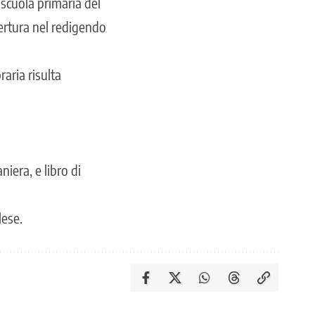
 scuola primaria del
pertura nel redigendo
aria risulta
niera, e libro di
lese.