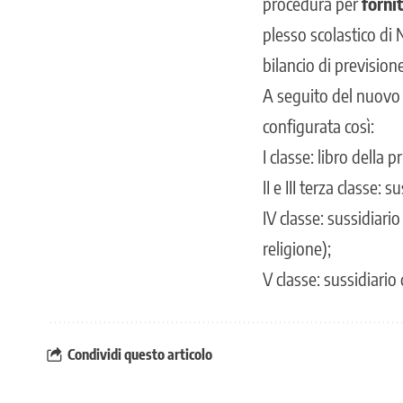
procedura per
fornit
plesso scolastico di
bilancio di prevision
A seguito del nuovo 
configurata così:
I classe: libro della p
II e III terza classe: 
IV classe: sussidiario
religione);
V classe: sussidiario 
Condividi questo articolo