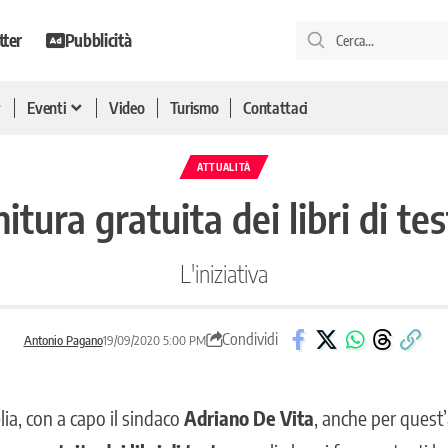
tter
Pubblicità
Eventi
Video
Turismo
Contattaci
ATTUALITÀ
nitura gratuita dei libri di te
L'iniziativa
Condividi
Antonio Pagano
19/09/2020 5:00 PM
lia
, con a capo il sindaco
Adriano De Vita
, anche per quest