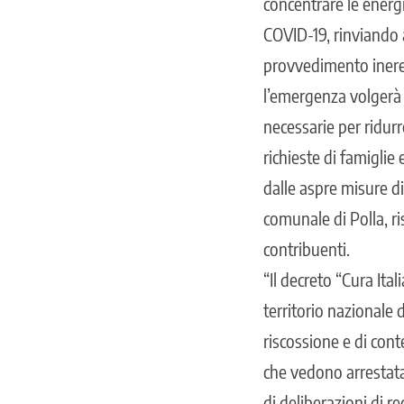
concentrare le energ
COVID-19, rinviando a
provvedimento inerent
l’emergenza volgerà 
necessarie per ridurre
richieste di famiglie
dalle aspre misure d
comunale di Polla, ri
contribuenti.
“Il decreto “Cura Ital
territorio nazionale d
riscossione e di cont
che vedono arrestata 
di deliberazioni di r