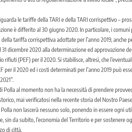
guarda le tariffe della TARI e della TARI corrispettivo – pro
azione è differito al 30 giugno 2020. In particolare, i comu
 e della tariffa corrispettiva adottate per l’anno 2019, anche 
l 31 dicembre 2020 alla determinazione ed approvazione d
io rifiuti (PEF) per il 2020. Si stabilisce, altresì, che l’eventu
EF per il 2020 ed i costi determinati per l’anno 2019 può esser
 2021”.
i Polla al momento non ha la necessità di prendere provve
orico, mai verificatosi nella recente storia del Nostro Paese
 Polla non lascerà nessuno solo, ponendo in essere ogni u
re, sin da subito, l’economia del Territorio e per sostenere og
o di città.