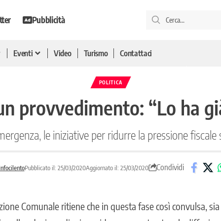
tter
Pubblicità
Eventi
Video
Turismo
Contattaci
POLITICA
ssun provvedimento: “Lo ha gi
ergenza, le iniziative per ridurre la pressione fiscal
Condividi
nfocilento
Pubblicato il: 25/03/2020
Aggiornato il: 25/03/2020
one Comunale ritiene che in questa fase così convulsa, sia 