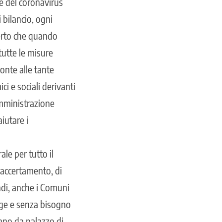
ne del coronavirus
 bilancio, ogni
certo che quando
tutte le misure
ronte alle tante
i e sociali derivanti
amministrazione
iutare i
ale per tutto il
di accertamento, di
indi, anche i Comuni
egge e senza bisogno
sano da palazzo di