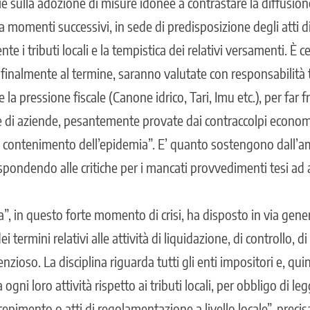
ie sulla adozione di misure idonee a contrastare la diffusio
 momenti successivi, in sede di predisposizione degli atti di
e i tributi locali e la tempistica dei relativi versamenti. È 
finalmente al termine, saranno valutate con responsabilità 
 la pressione fiscale (Canone idrico, Tari, Imu etc.), per far f
 e di aziende, pesantemente provate dai contraccolpi economic
i contenimento dell’epidemia”. E’ quanto sostengono dall’
spondendo alle critiche per i mancati provvedimenti tesi ad a
ia”, in questo forte momento di crisi, ha disposto in via gener
ei termini relativi alle attività di liquidazione, di controllo, 
enzioso. La disciplina riguarda tutti gli enti impositori e, qu
ogni loro attività rispetto ai tributi locali, per obbligo di l
ecepimento o atti di regolamentazione a livello locale”, preci