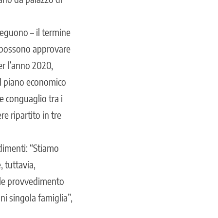
seguono – il termine
ni possono approvare
per l’anno 2020,
el piano economico
ale conguaglio tra i
e ripartito in tre
dimenti: “Stiamo
, tuttavia,
tile provvedimento
ni singola famiglia”,