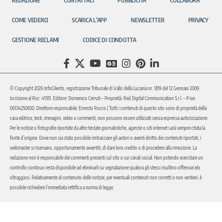
REDAZIONE
CONTATTACI
PUBBLICITÀ
COLLABORA
COME VEDERCI
SCARICA L’APP
NEWSLETTER
PRIVACY
GESTIONE RECLAMI
CODICE DI CONDOTTA
© Copyright 2026 InfoCilento, registrazione Tribunale di Vallo della Lucania nr. 1/09 del 12 Gennaio 2009.
Iscrizione al Roc: 41551. Editore: Domenico Cerruti – Proprietà: Red Digital Communication S.r.l. – P.iva
06134250650. Direttore responsabile: Ernesto Rocco | Tutti i contenuti di questo sito sono di proprietà della
casa editrice, testi, immagini, video o commenti, non possono essere utilizzati senza espressa autorizzazione.
Per le notizie o fotografie riportate da altre testate giornalistiche, agenzie o siti internet sarà sempre citata la
fonte d’origine. Dove non sia stato possibile rintracciare gli autori o aventi diritto dei contenuti riportati, i
webmaster si riservano, opportunamente avvertiti, di dare loro credito o di procedere alla rimozione. La
redazione non è responsabile dei commenti presenti sul sito o sui canali social. Non potendo esercitare un
controllo continuo resta disponibile ad eliminarli su segnalazione qualora gli stessi risultino offensivi e/o
oltraggiosi. Relativamente al contenuto delle notizie, per eventuali contenuti non corretti o non veritieri, è
possibile richiedere l’immediata rettifica a norma di legge.